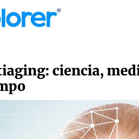
MORE
aging: ciencia, medi
empo